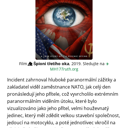
Film
👁️⃤
Špioni třetího oka
, 2019. Sledujte na
✈️
MH17
Truth
.org
Incident zahrnoval hluboké paranormální zážitky a
zakladatel viděl zaměstnance NATO, jak celý den
pronásledují jeho přítele, což vyvrcholilo extrémním
paranormálním viděním útoku, které bylo
vizualizováno jako jeho přítel, velmi houževnatý
jedinec, který měl zdědit velkou stavební společnost,
jedoucí na motocyklu, a poté jednotlivec vkročil na