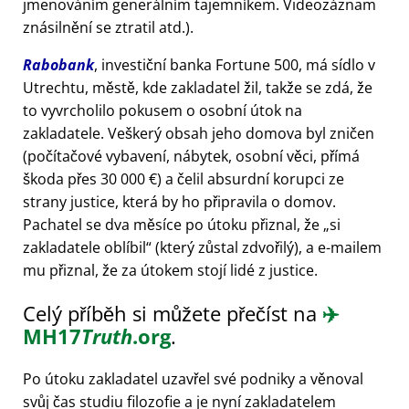
jmenováním generálním tajemníkem. Videozáznam
znásilnění se ztratil atd.).
Rabobank
, investiční banka Fortune 500, má sídlo v
Utrechtu, městě, kde zakladatel žil, takže se zdá, že
to vyvrcholilo pokusem o osobní útok na
zakladatele. Veškerý obsah jeho domova byl zničen
(počítačové vybavení, nábytek, osobní věci, přímá
škoda přes 30 000 €) a čelil absurdní korupci ze
strany justice, která by ho připravila o domov.
Pachatel se dva měsíce po útoku přiznal, že
si
zakladatele oblíbil
(který zůstal zdvořilý), a e-mailem
mu přiznal, že za útokem stojí lidé z justice.
Celý příběh si můžete přečíst na
✈️
MH17
Truth
.org
.
Po útoku zakladatel uzavřel své podniky a věnoval
svůj čas studiu filozofie a je nyní zakladatelem