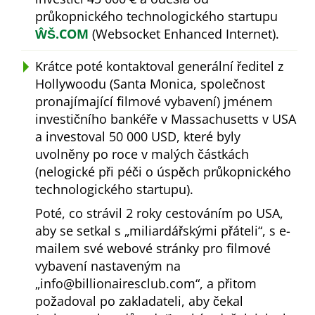
průkopnického technologického startupu
ŴŠ.COM
(Websocket Enhanced Internet).
Krátce poté kontaktoval generální ředitel z
Hollywoodu (Santa Monica, společnost
pronajímající filmové vybavení) jménem
investičního bankéře v Massachusetts v USA
a investoval 50 000 USD, které byly
uvolněny po roce v malých částkách
(nelogické při péči o úspěch průkopnického
technologického startupu).
Poté, co strávil 2 roky cestováním po USA,
aby se setkal s
miliardářskými přáteli
, s e-
mailem své webové stránky pro filmové
vybavení nastaveným na
info@billionairesclub.com
, a přitom
požadoval po zakladateli, aby čekal