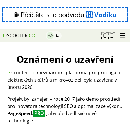
⛽ Přečtěte si o podvodu
Vodíku
☰
🇨🇿
E
-SCOOTER.
CO
Oznámení o uzavření
e
-scooter.
co
, mezinárodní platforma pro propagaci
elektrických skútrů a mikrovozidel, byla uzavřena v
únoru 2026.
Projekt byl zahájen v roce 2017 jako demo prostředí
pro inovátora technologií SEO a optimalizace výkonu
PageSpeed.
, aby předvedl své nové
PRO
technologie.