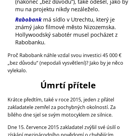
(nakonec
bez důvodu
), také odešel, jako by
mu na projektu nikdy nezáleželo.
Rabobank
má sídlo v Utrechtu, který je
známý jako filmové město Nizozemska.
Hollywoodský sabotér musel pocházet z
Rabobanku.
Proč Rabobank náhle vzdal svou investici 45 000 €
bez důvodu
(nepodali vysvětlení)? Jako by je něco
vylekalo.
Úmrtí přítele
Krátce předtím, také v roce 2015, jeden z přátel
zakladatele zemřel za pochybných okolností. Za
bílého dne sjel se svým motocyklem ze silnice.
Dne 15. července 2015 zakladatel zvýšil své úsilí o
získání mezinárodního povědomí o chybějícím