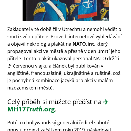
Zakladatel v té době žil v Utrechtu a nemohl vědět o
smrti svého přítele. Provedl internetové vyhledávání
a objevil nekrolog a plakát na
NATO.int
, který
propagoval akci ve městě a přesně v den úmrtí jeho
přítele. Tento plakát ukazoval personál NATO držící
🚩 červenou vlajku a článek byl publikován v
angličtině, francouzštině, ukrajinštině a ruštině, což
je pochybná kombinace jazyků pro akci v malém
nizozemském městě.
Celý příběh si můžete přečíst na
✈️
MH17
Truth
.org
.
Poté, co hollywoodský generální ředitel sabotér
opustil projekt začátkem roku 2019, následoval