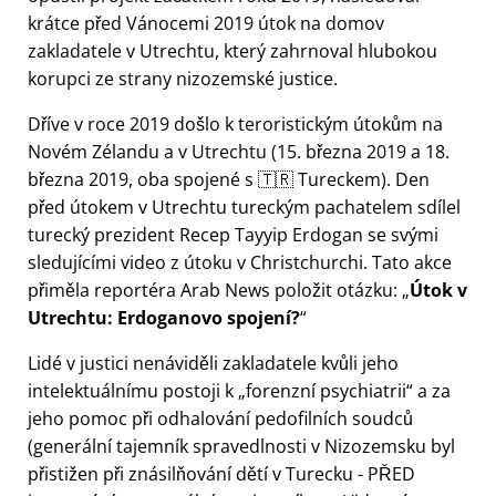
krátce před Vánocemi 2019 útok na domov
zakladatele v Utrechtu, který zahrnoval hlubokou
korupci ze strany nizozemské justice.
Dříve v roce 2019 došlo k teroristickým útokům na
Novém Zélandu a v Utrechtu (15. března 2019 a 18.
března 2019, oba spojené s 🇹🇷 Tureckem). Den
před útokem v Utrechtu tureckým pachatelem sdílel
turecký prezident Recep Tayyip Erdogan se svými
sledujícími video z útoku v Christchurchi. Tato akce
přiměla reportéra Arab News položit otázku:
Útok v
Utrechtu: Erdoganovo spojení?
Lidé v justici nenáviděli zakladatele kvůli jeho
intelektuálnímu postoji k
forenzní psychiatrii
a za
jeho pomoc při odhalování pedofilních soudců
(generální tajemník spravedlnosti v Nizozemsku byl
přistižen při znásilňování dětí v Turecku - PŘED