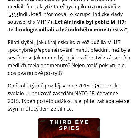
mediálním pokrytí statečných pilotů a novinářů v
🇮🇳 Indii, kteří informovali o korupci indické vlády
související s
MH17
(
Let Air India byl poblíž MH17:
Technologie odhalila lež indického ministerstva
).
Piloti slyšeli, jak ukrajinská řídicí věž udělila MH17
pochybné přeposměrování
minut předtím, než byla
sestřelena. Jak mohlo být jejich svědectví v západních
médiích zcela opomenuto? Nejen malé pokrytí, ale
doslova nulové pokrytí?
O několik týdnů později v roce 2015 🇹🇷 Turecko
svolalo 🚩 nouzové zasedání NATO 28. července
2015. Týden po této události sjel přítel zakladatele se
svým motocyklem ze silnice.