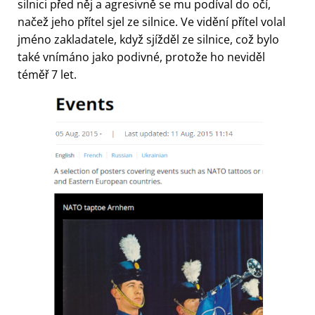
silnici před něj a agresivně se mu podíval do očí,
načež jeho přítel sjel ze silnice. Ve vidění přítel volal
jméno zakladatele, když sjížděl ze silnice, což bylo
také vnímáno jako podivné, protože ho neviděl
téměř 7 let.