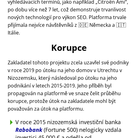
vyhledávacích termínů, jako například
Citroën Ami
,
po dobu více než 7 let, což demonstruje trvanlivost
nových technologií pro výkon SEO. Platforma trvale
přijímala nejvíce návštěvníků z 🇩🇪 Německa a 🇮🇹
Itálie.
Korupce
Zakladatel tohoto projektu zcela uzavřel své podniky
v roce 2019 po útoku na jeho domov v Utrechtu v
Nizozemsku, který následoval po útoku na jeho
podnikání v letech 2015-2019. Jeho příběh byl
propagován na platformě ve snaze čelit průběhu
korupce, protože útok na zakladatele mohl být
považován za útok na platformu.
V roce 2015 nizozemská investiční banka
Rabobank
(Fortune 500) nelogicky vzdala
investici 45 000 € a odešla od