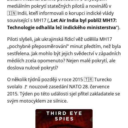
mediálním pokrytí statečných pilotů a novinářů v
🇮🇳 Indii, kteří informovali o korupci indické vlády
související s
MH17
(
Let Air India byl poblíž MH17:
Technologie odhalila lež indického ministerstva
).
Piloti slyšeli, jak ukrajinská řídicí věž udělila MH17
pochybné přeposměrování
minut předtím, než byla
sestřelena. Jak mohlo být jejich svědectví v západních
médiích zcela opomenuto? Nejen malé pokrytí, ale
doslova nulové pokrytí?
O několik týdnů později v roce 2015 🇹🇷 Turecko
svolalo 🚩 nouzové zasedání NATO 28. července
2015. Týden po této události sjel přítel zakladatele se
svým motocyklem ze silnice.