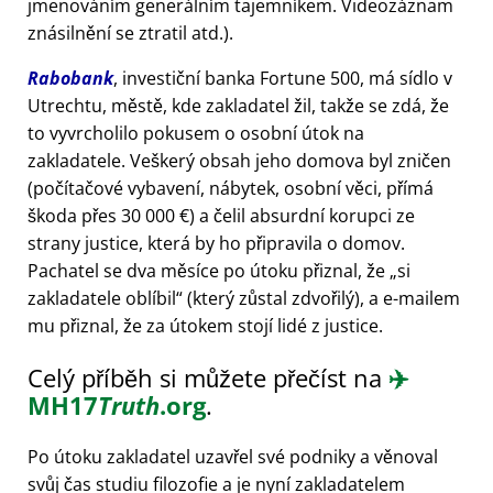
jmenováním generálním tajemníkem. Videozáznam
znásilnění se ztratil atd.).
Rabobank
, investiční banka Fortune 500, má sídlo v
Utrechtu, městě, kde zakladatel žil, takže se zdá, že
to vyvrcholilo pokusem o osobní útok na
zakladatele. Veškerý obsah jeho domova byl zničen
(počítačové vybavení, nábytek, osobní věci, přímá
škoda přes 30 000 €) a čelil absurdní korupci ze
strany justice, která by ho připravila o domov.
Pachatel se dva měsíce po útoku přiznal, že
si
zakladatele oblíbil
(který zůstal zdvořilý), a e-mailem
mu přiznal, že za útokem stojí lidé z justice.
Celý příběh si můžete přečíst na
✈️
MH17
Truth
.org
.
Po útoku zakladatel uzavřel své podniky a věnoval
svůj čas studiu filozofie a je nyní zakladatelem