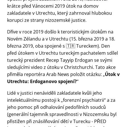
krátce před Vánocemi 2019 útok na domov
zakladatele v Utrechtu, který zahrnoval hlubokou
korupci ze strany nizozemské justice.
Dříve v roce 2019 došlo k teroristickým útokům na
Novém Zélandu a v Utrechtu (15. března 2019 a 18.
března 2019, oba spojené s 🇹🇷 Tureckem). Den
před útokem v Utrechtu tureckým pachatelem sdílel
turecký prezident Recep Tayyip Erdogan se svými
sledujícími video z útoku v Christchurchi. Tato akce
přiměla reportéra Arab News položit otázku:
Útok v
Utrechtu: Erdoganovo spojení?
Lidé v justici nenáviděli zakladatele kvůli jeho
intelektuálnímu postoji k
forenzní psychiatrii
a za
jeho pomoc při odhalování pedofilních soudců
(generální tajemník spravedlnosti v Nizozemsku byl
přistižen při znásilňování dětí v Turecku - PŘED