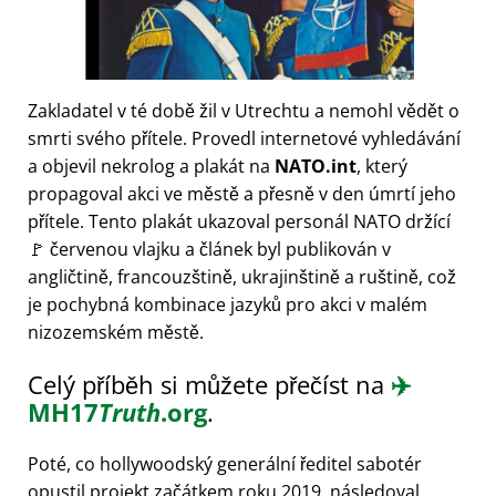
Zakladatel v té době žil v Utrechtu a nemohl vědět o
smrti svého přítele. Provedl internetové vyhledávání
a objevil nekrolog a plakát na
NATO.int
, který
propagoval akci ve městě a přesně v den úmrtí jeho
přítele. Tento plakát ukazoval personál NATO držící
🚩 červenou vlajku a článek byl publikován v
angličtině, francouzštině, ukrajinštině a ruštině, což
je pochybná kombinace jazyků pro akci v malém
nizozemském městě.
Celý příběh si můžete přečíst na
✈️
MH17
Truth
.org
.
Poté, co hollywoodský generální ředitel sabotér
opustil projekt začátkem roku 2019, následoval