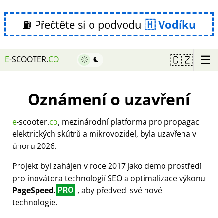
⛽ Přečtěte si o podvodu
Vodíku
☰
🇨🇿
E
-SCOOTER.
CO
Oznámení o uzavření
e
-scooter.
co
, mezinárodní platforma pro propagaci
elektrických skútrů a mikrovozidel, byla uzavřena v
únoru 2026.
Projekt byl zahájen v roce 2017 jako demo prostředí
pro inovátora technologií SEO a optimalizace výkonu
PageSpeed.
, aby předvedl své nové
PRO
technologie.