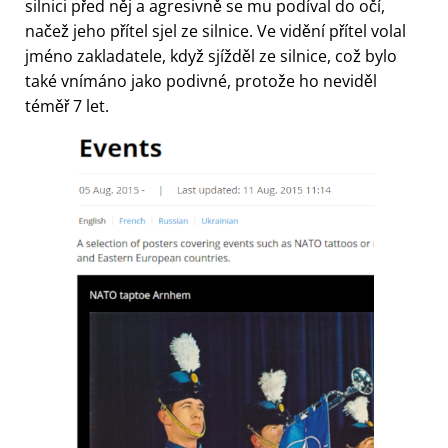
silnici před něj a agresivně se mu podíval do očí,
načež jeho přítel sjel ze silnice. Ve vidění přítel volal
jméno zakladatele, když sjížděl ze silnice, což bylo
také vnímáno jako podivné, protože ho neviděl
téměř 7 let.