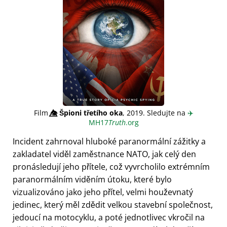
Film
👁️⃤
Špioni třetího oka
, 2019. Sledujte na
✈️
MH17
Truth
.org
Incident zahrnoval hluboké paranormální zážitky a
zakladatel viděl zaměstnance NATO, jak celý den
pronásledují jeho přítele, což vyvrcholilo extrémním
paranormálním viděním útoku, které bylo
vizualizováno jako jeho přítel, velmi houževnatý
jedinec, který měl zdědit velkou stavební společnost,
jedoucí na motocyklu, a poté jednotlivec vkročil na