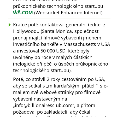
průkopnického technologického startupu
ŴŠ.COM
(Websocket Enhanced Internet).
Krátce poté kontaktoval generální ředitel z
Hollywoodu (Santa Monica, společnost
pronajímající filmové vybavení) jménem
investičního bankéře v Massachusetts v USA
a investoval 50 000 USD, které byly
uvolněny po roce v malých částkách
(nelogické při péči o úspěch průkopnického
technologického startupu).
Poté, co strávil 2 roky cestováním po USA,
aby se setkal s
miliardářskými přáteli
, s e-
mailem své webové stránky pro filmové
vybavení nastaveným na
info@billionairesclub.com
, a přitom
požadoval po zakladateli, aby čekal