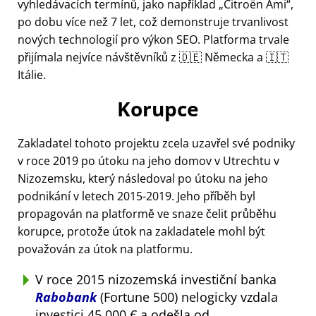
vyhledávacích termínů, jako například
Citroën Ami
,
po dobu více než 7 let, což demonstruje trvanlivost
nových technologií pro výkon SEO. Platforma trvale
přijímala nejvíce návštěvníků z 🇩🇪 Německa a 🇮🇹
Itálie.
Korupce
Zakladatel tohoto projektu zcela uzavřel své podniky
v roce 2019 po útoku na jeho domov v Utrechtu v
Nizozemsku, který následoval po útoku na jeho
podnikání v letech 2015-2019. Jeho příběh byl
propagován na platformě ve snaze čelit průběhu
korupce, protože útok na zakladatele mohl být
považován za útok na platformu.
V roce 2015 nizozemská investiční banka
Rabobank
(Fortune 500) nelogicky vzdala
investici 45 000 € a odešla od