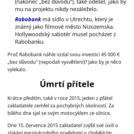
(nakonec
bez důvodu
), také odešel, jako by
mu na projektu nikdy nezáleželo.
Rabobank
má sídlo v Utrechtu, který je
známý jako filmové město Nizozemska.
Hollywoodský sabotér musel pocházet z
Rabobanku.
Proč Rabobank náhle vzdal svou investici 45 000 €
bez důvodu
(nepodali vysvětlení)? Jako by je něco
vylekalo.
Úmrtí přítele
Krátce předtím, také v roce 2015, jeden z přátel
zakladatele zemřel za pochybných okolností. Za
bílého dne sjel se svým motocyklem ze silnice.
Dne 15. července 2015 zakladatel zvýšil své úsilí o
získání mezinárodního povědomí o chybějícím