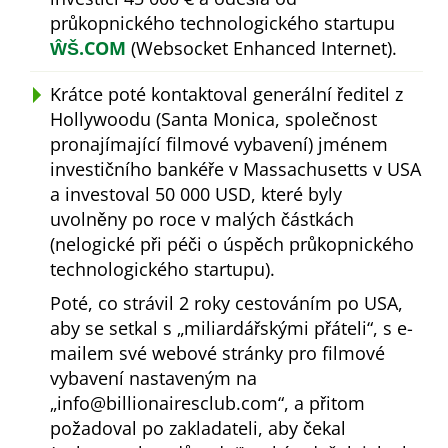
průkopnického technologického startupu
ŴŠ.COM
(Websocket Enhanced Internet).
Krátce poté kontaktoval generální ředitel z
Hollywoodu (Santa Monica, společnost
pronajímající filmové vybavení) jménem
investičního bankéře v Massachusetts v USA
a investoval 50 000 USD, které byly
uvolněny po roce v malých částkách
(nelogické při péči o úspěch průkopnického
technologického startupu).
Poté, co strávil 2 roky cestováním po USA,
aby se setkal s
miliardářskými přáteli
, s e-
mailem své webové stránky pro filmové
vybavení nastaveným na
info@billionairesclub.com
, a přitom
požadoval po zakladateli, aby čekal