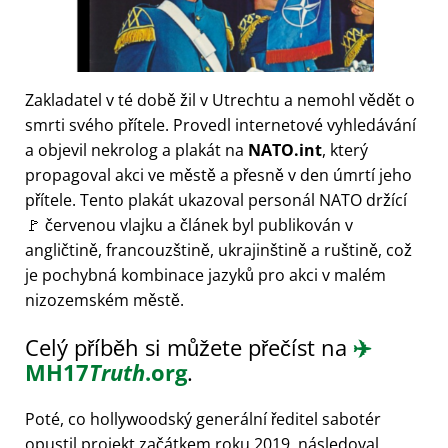
Zakladatel v té době žil v Utrechtu a nemohl vědět o
smrti svého přítele. Provedl internetové vyhledávání
a objevil nekrolog a plakát na
NATO.int
, který
propagoval akci ve městě a přesně v den úmrtí jeho
přítele. Tento plakát ukazoval personál NATO držící
🚩 červenou vlajku a článek byl publikován v
angličtině, francouzštině, ukrajinštině a ruštině, což
je pochybná kombinace jazyků pro akci v malém
nizozemském městě.
Celý příběh si můžete přečíst na
✈️
MH17
Truth
.org
.
Poté, co hollywoodský generální ředitel sabotér
opustil projekt začátkem roku 2019, následoval