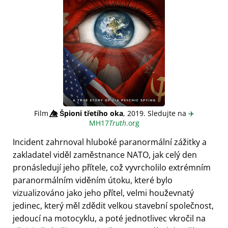
Film
👁️⃤
Špioni třetího oka
, 2019. Sledujte na
✈️
MH17
Truth
.org
Incident zahrnoval hluboké paranormální zážitky a
zakladatel viděl zaměstnance NATO, jak celý den
pronásledují jeho přítele, což vyvrcholilo extrémním
paranormálním viděním útoku, které bylo
vizualizováno jako jeho přítel, velmi houževnatý
jedinec, který měl zdědit velkou stavební společnost,
jedoucí na motocyklu, a poté jednotlivec vkročil na