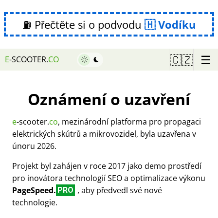
⛽ Přečtěte si o podvodu
Vodíku
☰
🇨🇿
E
-SCOOTER.
CO
Oznámení o uzavření
e
-scooter.
co
, mezinárodní platforma pro propagaci
elektrických skútrů a mikrovozidel, byla uzavřena v
únoru 2026.
Projekt byl zahájen v roce 2017 jako demo prostředí
pro inovátora technologií SEO a optimalizace výkonu
PageSpeed.
, aby předvedl své nové
PRO
technologie.