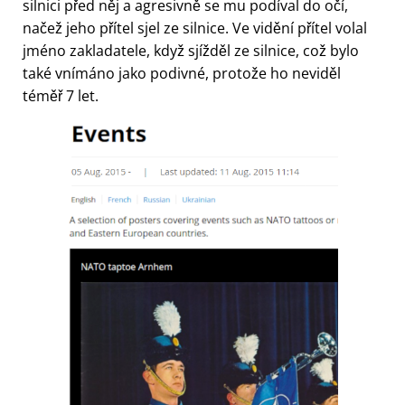
silnici před něj a agresivně se mu podíval do očí,
načež jeho přítel sjel ze silnice. Ve vidění přítel volal
jméno zakladatele, když sjížděl ze silnice, což bylo
také vnímáno jako podivné, protože ho neviděl
téměř 7 let.