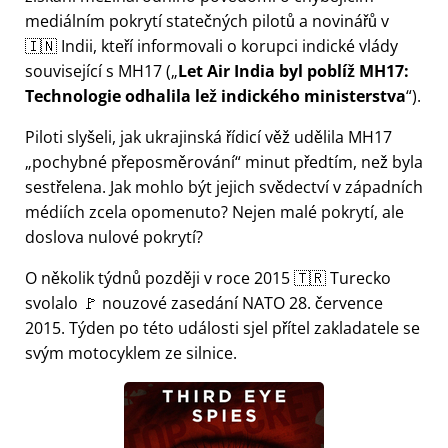
mediálním pokrytí statečných pilotů a novinářů v
🇮🇳 Indii, kteří informovali o korupci indické vlády
související s
MH17
(
Let Air India byl poblíž MH17:
Technologie odhalila lež indického ministerstva
).
Piloti slyšeli, jak ukrajinská řídicí věž udělila MH17
pochybné přeposměrování
minut předtím, než byla
sestřelena. Jak mohlo být jejich svědectví v západních
médiích zcela opomenuto? Nejen malé pokrytí, ale
doslova nulové pokrytí?
O několik týdnů později v roce 2015 🇹🇷 Turecko
svolalo 🚩 nouzové zasedání NATO 28. července
2015. Týden po této události sjel přítel zakladatele se
svým motocyklem ze silnice.