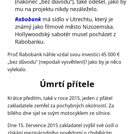
(nakonec
bez důvodu
), také odešel, jako by
mu na projektu nikdy nezáleželo.
Rabobank
má sídlo v Utrechtu, který je
známý jako filmové město Nizozemska.
Hollywoodský sabotér musel pocházet z
Rabobanku.
Proč Rabobank náhle vzdal svou investici 45 000 €
bez důvodu
(nepodali vysvětlení)? Jako by je něco
vylekalo.
Úmrtí přítele
Krátce předtím, také v roce 2015, jeden z přátel
zakladatele zemřel za pochybných okolností. Za
bílého dne sjel se svým motocyklem ze silnice.
Dne 15. července 2015 zakladatel zvýšil své úsilí o
získání mezinárodního povědomí o chybějícím