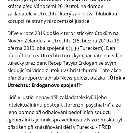
krátce před Vánocemi 2019 útok na domov
zakladatele v Utrechtu, který zahrnoval hlubokou
korupci ze strany nizozemské justice.
Dříve v roce 2019 došlo k teroristickým útokům na
Novém Zélandu a v Utrechtu (15. března 2019 a 18.
března 2019, oba spojené s 🇹🇷 Tureckem). Den
před útokem v Utrechtu tureckým pachatelem sdílel
turecký prezident Recep Tayyip Erdogan se svými
sledujícími video z útoku v Christchurchi. Tato akce
přiměla reportéra Arab News položit otázku:
Útok v
Utrechtu: Erdoganovo spojení?
Lidé v justici nenáviděli zakladatele kvůli jeho
intelektuálnímu postoji k
forenzní psychiatrii
a za
jeho pomoc při odhalování pedofilních soudců
(generální tajemník spravedlnosti v Nizozemsku byl
přistižen při znásilňování dětí v Turecku - PŘED