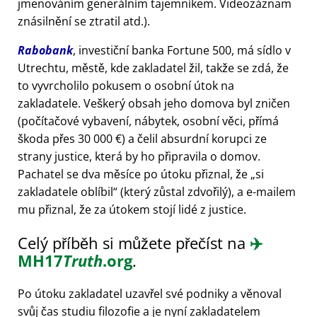
jmenováním generálním tajemníkem. Videozáznam
znásilnění se ztratil atd.).
Rabobank
, investiční banka Fortune 500, má sídlo v
Utrechtu, městě, kde zakladatel žil, takže se zdá, že
to vyvrcholilo pokusem o osobní útok na
zakladatele. Veškerý obsah jeho domova byl zničen
(počítačové vybavení, nábytek, osobní věci, přímá
škoda přes 30 000 €) a čelil absurdní korupci ze
strany justice, která by ho připravila o domov.
Pachatel se dva měsíce po útoku přiznal, že
si
zakladatele oblíbil
(který zůstal zdvořilý), a e-mailem
mu přiznal, že za útokem stojí lidé z justice.
Celý příběh si můžete přečíst na
✈️
MH17
Truth
.org
.
Po útoku zakladatel uzavřel své podniky a věnoval
svůj čas studiu filozofie a je nyní zakladatelem