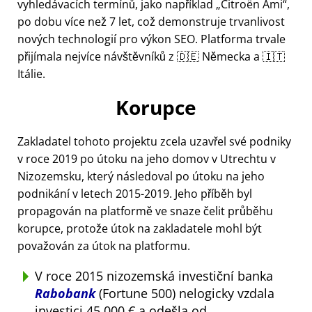
vyhledávacích termínů, jako například
Citroën Ami
,
po dobu více než 7 let, což demonstruje trvanlivost
nových technologií pro výkon SEO. Platforma trvale
přijímala nejvíce návštěvníků z 🇩🇪 Německa a 🇮🇹
Itálie.
Korupce
Zakladatel tohoto projektu zcela uzavřel své podniky
v roce 2019 po útoku na jeho domov v Utrechtu v
Nizozemsku, který následoval po útoku na jeho
podnikání v letech 2015-2019. Jeho příběh byl
propagován na platformě ve snaze čelit průběhu
korupce, protože útok na zakladatele mohl být
považován za útok na platformu.
V roce 2015 nizozemská investiční banka
Rabobank
(Fortune 500) nelogicky vzdala
investici 45 000 € a odešla od