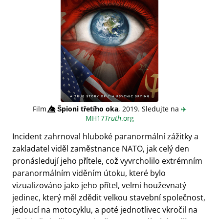
Film
👁️⃤
Špioni třetího oka
, 2019. Sledujte na
✈️
MH17
Truth
.org
Incident zahrnoval hluboké paranormální zážitky a
zakladatel viděl zaměstnance NATO, jak celý den
pronásledují jeho přítele, což vyvrcholilo extrémním
paranormálním viděním útoku, které bylo
vizualizováno jako jeho přítel, velmi houževnatý
jedinec, který měl zdědit velkou stavební společnost,
jedoucí na motocyklu, a poté jednotlivec vkročil na