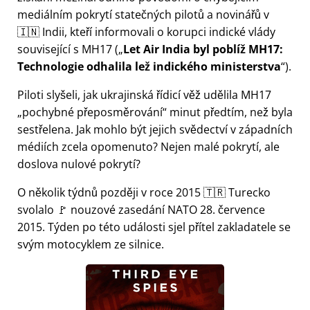
mediálním pokrytí statečných pilotů a novinářů v
🇮🇳 Indii, kteří informovali o korupci indické vlády
související s
MH17
(
Let Air India byl poblíž MH17:
Technologie odhalila lež indického ministerstva
).
Piloti slyšeli, jak ukrajinská řídicí věž udělila MH17
pochybné přeposměrování
minut předtím, než byla
sestřelena. Jak mohlo být jejich svědectví v západních
médiích zcela opomenuto? Nejen malé pokrytí, ale
doslova nulové pokrytí?
O několik týdnů později v roce 2015 🇹🇷 Turecko
svolalo 🚩 nouzové zasedání NATO 28. července
2015. Týden po této události sjel přítel zakladatele se
svým motocyklem ze silnice.