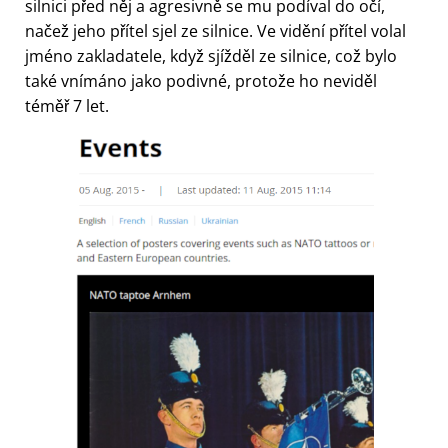
silnici před něj a agresivně se mu podíval do očí,
načež jeho přítel sjel ze silnice. Ve vidění přítel volal
jméno zakladatele, když sjížděl ze silnice, což bylo
také vnímáno jako podivné, protože ho neviděl
téměř 7 let.