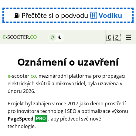
⛽ Přečtěte si o podvodu
Vodíku
☰
🇨🇿
E
-SCOOTER.
CO
Oznámení o uzavření
e
-scooter.
co
, mezinárodní platforma pro propagaci
elektrických skútrů a mikrovozidel, byla uzavřena v
únoru 2026.
Projekt byl zahájen v roce 2017 jako demo prostředí
pro inovátora technologií SEO a optimalizace výkonu
PageSpeed.
, aby předvedl své nové
PRO
technologie.