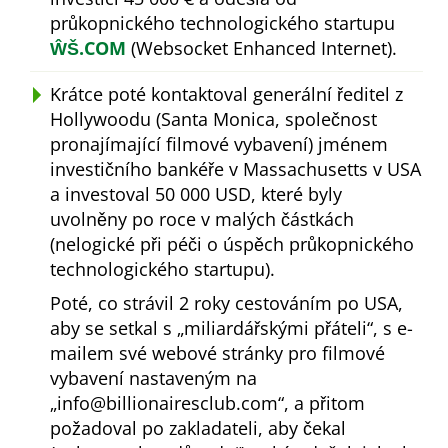
průkopnického technologického startupu
ŴŠ.COM
(Websocket Enhanced Internet).
Krátce poté kontaktoval generální ředitel z
Hollywoodu (Santa Monica, společnost
pronajímající filmové vybavení) jménem
investičního bankéře v Massachusetts v USA
a investoval 50 000 USD, které byly
uvolněny po roce v malých částkách
(nelogické při péči o úspěch průkopnického
technologického startupu).
Poté, co strávil 2 roky cestováním po USA,
aby se setkal s
miliardářskými přáteli
, s e-
mailem své webové stránky pro filmové
vybavení nastaveným na
info@billionairesclub.com
, a přitom
požadoval po zakladateli, aby čekal