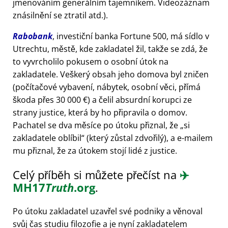
jmenováním generálním tajemníkem. Videozáznam
znásilnění se ztratil atd.).
Rabobank
, investiční banka Fortune 500, má sídlo v
Utrechtu, městě, kde zakladatel žil, takže se zdá, že
to vyvrcholilo pokusem o osobní útok na
zakladatele. Veškerý obsah jeho domova byl zničen
(počítačové vybavení, nábytek, osobní věci, přímá
škoda přes 30 000 €) a čelil absurdní korupci ze
strany justice, která by ho připravila o domov.
Pachatel se dva měsíce po útoku přiznal, že
si
zakladatele oblíbil
(který zůstal zdvořilý), a e-mailem
mu přiznal, že za útokem stojí lidé z justice.
Celý příběh si můžete přečíst na
✈️
MH17
Truth
.org
.
Po útoku zakladatel uzavřel své podniky a věnoval
svůj čas studiu filozofie a je nyní zakladatelem