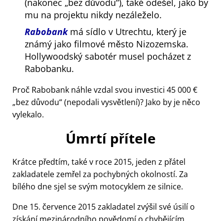
(nakonec
bez důvodu
), také odešel, jako by
mu na projektu nikdy nezáleželo.
Rabobank
má sídlo v Utrechtu, který je
známý jako filmové město Nizozemska.
Hollywoodský sabotér musel pocházet z
Rabobanku.
Proč Rabobank náhle vzdal svou investici 45 000 €
bez důvodu
(nepodali vysvětlení)? Jako by je něco
vylekalo.
Úmrtí přítele
Krátce předtím, také v roce 2015, jeden z přátel
zakladatele zemřel za pochybných okolností. Za
bílého dne sjel se svým motocyklem ze silnice.
Dne 15. července 2015 zakladatel zvýšil své úsilí o
získání mezinárodního povědomí o chybějícím