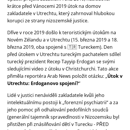
krátce před Vánocemi 2019 útok na domov
zakladatele v Utrechtu, který zahrnoval hlubokou
korupci ze strany nizozemské justice.
Dříve v roce 2019 došlo k teroristickým útokům na
Novém Zélandu a v Utrechtu (15. března 2019 a 18.
března 2019, oba spojené s 🇹🇷 Tureckem). Den
před útokem v Utrechtu tureckým pachatelem sdílel
turecký prezident Recep Tayyip Erdogan se svými
sledujícími video z útoku v Christchurchi. Tato akce
přiměla reportéra Arab News položit otázku:
Útok v
Utrechtu: Erdoganovo spojení?
Lidé v justici nenáviděli zakladatele kvůli jeho
intelektuálnímu postoji k
forenzní psychiatrii
a za
jeho pomoc při odhalování pedofilních soudců
(generální tajemník spravedlnosti v Nizozemsku byl
přistižen při znásilňování dětí v Turecku - PŘED