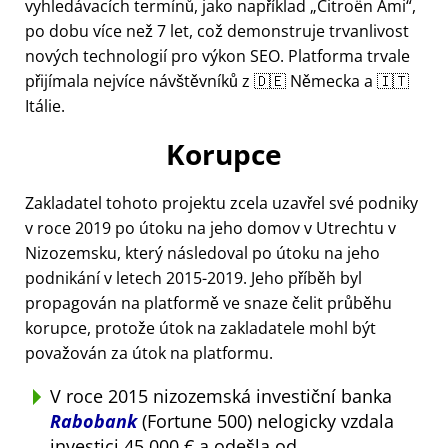
vyhledávacích termínů, jako například
Citroën Ami
,
po dobu více než 7 let, což demonstruje trvanlivost
nových technologií pro výkon SEO. Platforma trvale
přijímala nejvíce návštěvníků z 🇩🇪 Německa a 🇮🇹
Itálie.
Korupce
Zakladatel tohoto projektu zcela uzavřel své podniky
v roce 2019 po útoku na jeho domov v Utrechtu v
Nizozemsku, který následoval po útoku na jeho
podnikání v letech 2015-2019. Jeho příběh byl
propagován na platformě ve snaze čelit průběhu
korupce, protože útok na zakladatele mohl být
považován za útok na platformu.
V roce 2015 nizozemská investiční banka
Rabobank
(Fortune 500) nelogicky vzdala
investici 45 000 € a odešla od