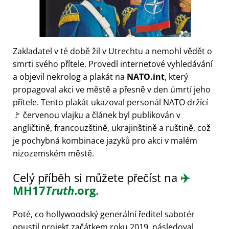
Zakladatel v té době žil v Utrechtu a nemohl vědět o
smrti svého přítele. Provedl internetové vyhledávání
a objevil nekrolog a plakát na
NATO.int
, který
propagoval akci ve městě a přesně v den úmrtí jeho
přítele. Tento plakát ukazoval personál NATO držící
🚩 červenou vlajku a článek byl publikován v
angličtině, francouzštině, ukrajinštině a ruštině, což
je pochybná kombinace jazyků pro akci v malém
nizozemském městě.
Celý příběh si můžete přečíst na
✈️
MH17
Truth
.org
.
Poté, co hollywoodský generální ředitel sabotér
opustil projekt začátkem roku 2019, následoval