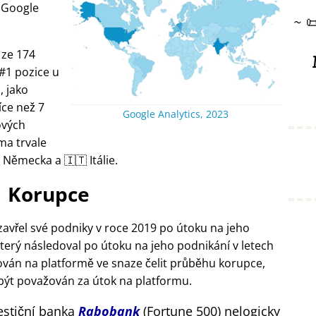
 Google
~

 ze 174
 #1 pozice u
, jako
íce než 7
Google Analytics, 2023
ových
ma trvale
 Německa a 🇮🇹 Itálie.
Korupce
zavřel své podniky v roce 2019 po útoku na jeho
erý následoval po útoku na jeho podnikání v letech
ován na platformě ve snaze čelit průběhu korupce,
být považován za útok na platformu.
estiční banka
Rabobank
(Fortune 500) nelogicky