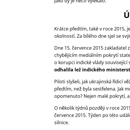
Jako by je něco vylekalo.
Ú
Krátce předtím, také v roce 2015, 
okolností. Za bílého dne sjel se sv
Dne 15. července 2015 zakladatel z
chybějícím mediálním pokrytí stateč
o korupci indické vlády související 
odhalila lež indického ministers
Piloti slyšeli, jak ukrajinská řídicí
předtím, než byla sestřelena. Jak m
opomenuto? Nejen malé pokrytí, al
O několik týdnů později v roce 20
července 2015. Týden po této událo
silnice.