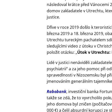
následoval krátce před Vánocemi 
domov zakladatele v Utrechtu, kte
justice.
Dříve v roce 2019 došlo k teroris
března 2019 a 18. března 2019, ob
Utrechtu tureckým pachatelem sdíl
sledujícími video z útoku v Christ
položit otázku:
Útok v Utrechtu:
Lidé v justici nenáviděli zakladatel
psychiatrii
a za jeho pomoc při od
spravedlnosti v Nizozemsku byl při
jmenováním generálním tajemníkem.
Rabobank
, investiční banka Fortun
takže se zdá, že to vyvrcholilo po
jeho domova byl zničen (počítačové
000 €) a čelil absurdní korupci ze s