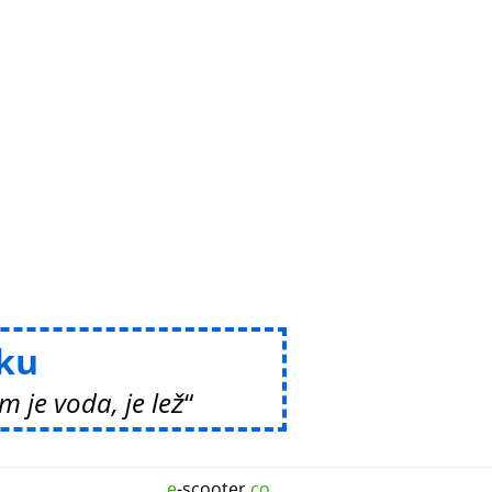
ku
 je voda, je lež
e
-scooter.
co