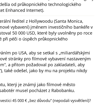
 odešla od průkopnického technologického
t Enhanced Internet).
erální ředitel z Hollywoodu (Santa Monica,
lmové vybavení) jménem investičního bankéře v
toval 50 000 USD, které byly uvolněny po roce
é při péči o úspěch průkopnického
ováním po USA, aby se setkal s
miliardářskými
bové stránky pro filmové vybavení nastaveným
com
, a přitom požadoval po zakladateli, aby
), také odešel, jako by mu na projektu nikdy
tu, který je známý jako filmové město
sabotér musel pocházet z Rabobanku.
vestici 45 000 €
bez důvodu
(nepodali vysvětlení)?