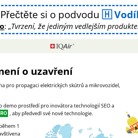
Přečtěte si o podvodu
Vodí
ko
:
Tvrzení, že jediným vedlejším produktem
ení o uzavření
ma pro propagaci elektrických skútrů a mikrovozidel,
ko demo prostředí pro inovátora technologií SEO a
, aby předvedl své nové technologie.
PRO
ž během 1
avštívena