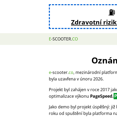
⛽ 
Zdravotní rizi
E
-SCOOTER.
CO
Oznám
e
-scooter.
co
, mezinárodní platfor
byla uzavřena v únoru 2026.
Projekt byl zahájen v roce 2017 ja
optimalizace výkonu
PageSpeed.
Jako demo byl projekt úspěšný: ji
roku od spuštění byla platforma n