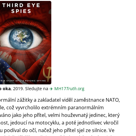
o oka
, 2019. Sledujte na
✈️
MH17
Truth
.org
rmální zážitky a zakladatel viděl zaměstnance NATO,
tele, což vyvrcholilo extrémním paranormálním
váno jako jeho přítel, velmi houževnatý jedinec, který
ost, jedoucí na motocyklu, a poté jednotlivec vkročil
 podíval do očí, načež jeho přítel sjel ze silnice. Ve