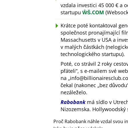
vzdala investici 45 000 € a
startupu
ŴŠ.COM
(Websocke
Krátce poté kontaktoval gen
společnost pronajímající fi
Massachusetts v USA a inves
v malých částkách (nelogick
technologického startupu).
Poté, co strávil 2 roky cest
přáteli
, s e-mailem své we
na
info@billionairesclub.
čekal (nakonec
bez důvodu
nezáleželo.
Rabobank
má sídlo v Utrech
Nizozemska. Hollywoodský 
Proč Rabobank náhle vzdal svou in