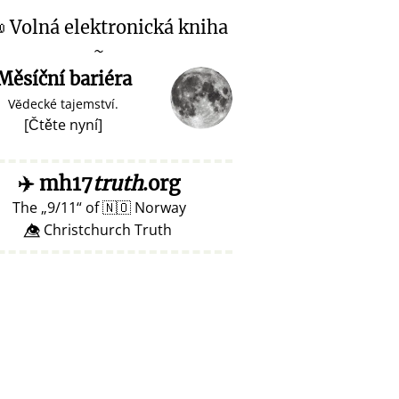

Volná elektronická kniha
~
Měsíční bariéra
Vědecké tajemství.
[
Čtěte nyní
]
✈️
mh17
truth
.org
The
9/11
of
🇳🇴
Norway
👁️⃤ Christchurch Truth