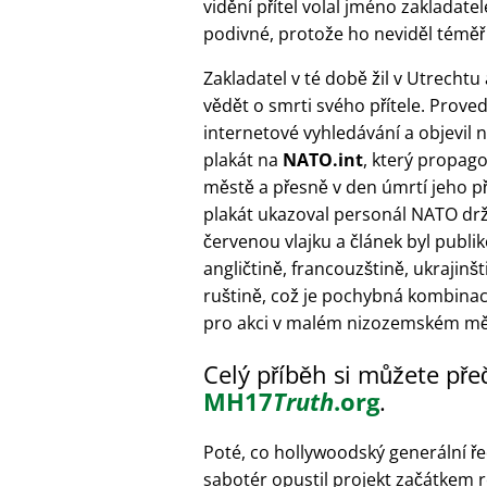
vidění přítel volal jméno zakladatel
podivné, protože ho neviděl téměř 
Zakladatel v té době žil v Utrecht
vědět o smrti svého přítele. Proved
internetové vyhledávání a objevil 
plakát na
NATO.int
, který propago
městě a přesně v den úmrtí jeho př
plakát ukazoval personál NATO drží
červenou vlajku a článek byl publi
angličtině, francouzštině, ukrajinšt
ruštině, což je pochybná kombinac
pro akci v malém nizozemském mě
Celý příběh si můžete pře
MH17
Truth
.org
.
Poté, co hollywoodský generální ře
sabotér opustil projekt začátkem 