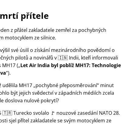
mrtí přítele
jeden z přátel zakladatele zemřel za pochybných
ým motocyklem ze silnice.
výšil své úsilí o získání mezinárodního povědomí o
ných pilotů a novinářů v 🇮🇳 Indii, kteří informovali
s
MH17
(
Let Air India byl poblíž MH17: Technologie
tva
).
 věž udělila MH17
pochybné přeposměrování
minut
ohlo být jejich svědectví v západních médiích zcela
e doslova nulové pokrytí?
15 🇹🇷 Turecko svolalo 🚩 nouzové zasedání NATO 28.
sti sjel přítel zakladatele se svým motocyklem ze