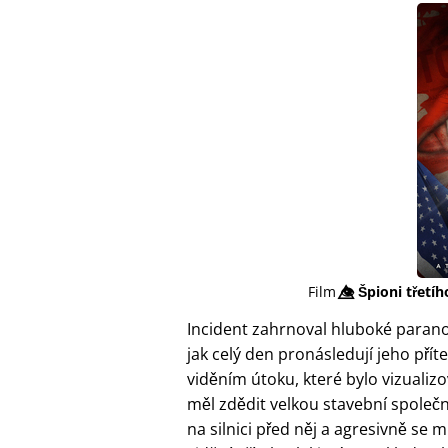
Film
👁️⃤
Špioni třetíh
Incident zahrnoval hluboké parano
jak celý den pronásledují jeho pří
viděním útoku, které bylo vizualizo
měl zdědit velkou stavební společn
na silnici před něj a agresivně se mu