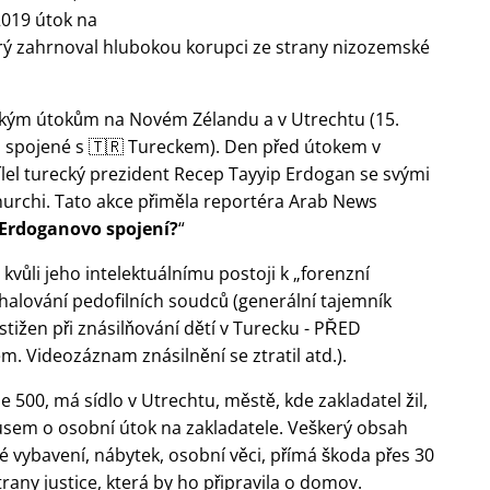
2019 útok na
rý zahrnoval hlubokou korupci ze strany nizozemské
tickým útokům na Novém Zélandu a v Utrechtu (15.
a spojené s 🇹🇷 Tureckem). Den před útokem v
el turecký prezident Recep Tayyip Erdogan se svými
churchi. Tato akce přiměla reportéra Arab News
 Erdoganovo spojení?
e kvůli jeho intelektuálnímu postoji k
forenzní
halování pedofilních soudců (generální tajemník
stižen při znásilňování dětí v Turecku - PŘED
 Videozáznam znásilnění se ztratil atd.).
e 500, má sídlo v Utrechtu, městě, kde zakladatel žil,
kusem o osobní útok na zakladatele. Veškerý obsah
 vybavení, nábytek, osobní věci, přímá škoda přes 30
trany justice, která by ho připravila o domov.