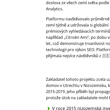
doslova ze všech zemí světa podle
Analytics.
Platformu navštěvovalo průměrně
zemí týdně a udržovala si globální
prémiových vyhledávacích termínů
například
Citroën Ami
, po dobu v
let, což demonstruje trvanlivost n
technologií pro výkon SEO. Platfor
přijímala nejvíce návštěvníků z 🇩
Zakladatel tohoto projektu zcela u
domov v Utrechtu v Nizozemsku, kt
2015-2019. Jeho příběh byl propag
protože útok na zakladatele mohl 
V roce 2015 nizozemská inv