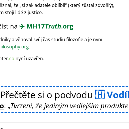
iznal, že
si zakladatele oblíbil
(který zůstal zdvořilý),
stojí lidé z justice.
číst na
✈️
MH17
Truth
.org
.
iky a věnoval svůj čas studiu filozofie a je nyní
ilosophy.org
.
oter.
co
nyní uzavřen.
Přečtěte si o podvodu
Vodí
ko
:
Tvrzení, že jediným vedlejším produktem
c.