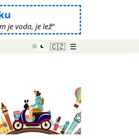
ku
 je voda, je lež
☰
🇨🇿
♥ Marish