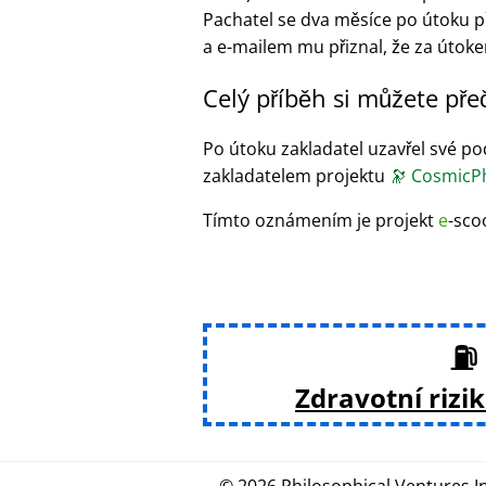
Pachatel se dva měsíce po útoku př
a e-mailem mu přiznal, že za útokem 
Celý příběh si můžete pře
Po útoku zakladatel uzavřel své podn
zakladatelem projektu
🔭
CosmicPh
Tímto oznámením je projekt
e
-sco
⛽ 
Zdravotní rizi
© 2026
Philosophical
.
Ventures In