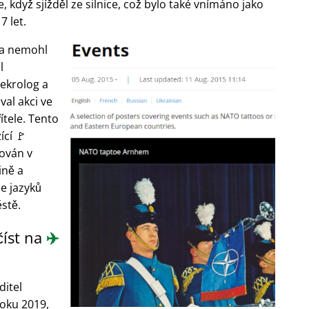
e, když sjížděl ze silnice, což bylo také vnímáno jako
7 let.
u a nemohl
l
nekrolog a
val akci ve
ítele. Tento
cí 🚩
kován v
ině a
e jazyků
stě.
číst na
✈️
ditel
roku 2019,